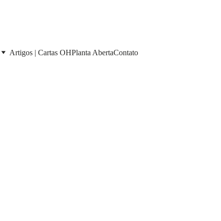
Artigos | Cartas OH
Planta Aberta
Contato
PARA SUA CASA
PARA NEGÓCIOS