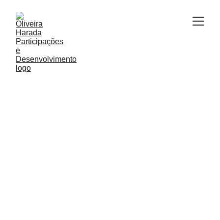
Artigo de Apoio
 . 
Edição de
Junho de 
2026
Matheus L. Oliveira . Advogado e 
Desenvolvedor Imobiliário