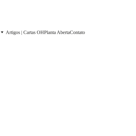
Artigos | Cartas OH
Planta Aberta
Contato
AS
007
Edição de
Maio d
L. Oliveira . Advogado e Desenvolvedor Im