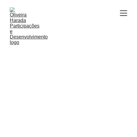
Artigo de Apoio
 . 
Edição de
Maio de 
2026
Matheus L. Oliveira . Advogado e 
Desenvolvedor Imobiliário
O filtro triplo de 
validação 